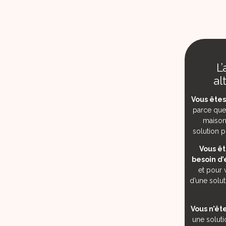
L
al
Vous êtes
parce que 
maison
solution po
Vous êt
besoin d’
et pour 
d’une solut
Vous n’ête
une solut