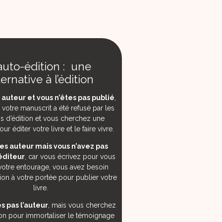
’auto-édition : une
ternative à l’édition
 auteur et vous n’êtes pas publié
,
votre manuscrit a été refusé par les
s d’édition et vous cherchez une
ur éditer votre livre et le faire vivre.
es auteur mais vous n’avez pas
éditeur
, car vous écrivez pour vous
votre entourage, vous avez besoin
ion à votre portée pour publier votre
livre.
s pas l’auteur
, mais vous cherchez
ion pour immortaliser le témoignage