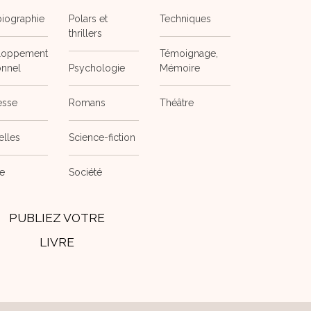
iographie
Polars et
Techniques
thrillers
loppement
Témoignage,
onnel
Psychologie
Mémoire
esse
Romans
Théâtre
elles
Science-fiction
e
Société
PUBLIEZ VOTRE
LIVRE