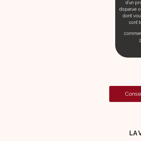
d’un pr
disparue o
dont vous
sont 
comment
Conse
LA 