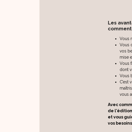
Les avant
comment-
Vous r
Vous d
vos be
mise e
Vous f
dont v
Vous b
C’est 
maîtri
vous a
Avec comme
de l'éditio
et vous gui
vos besoins