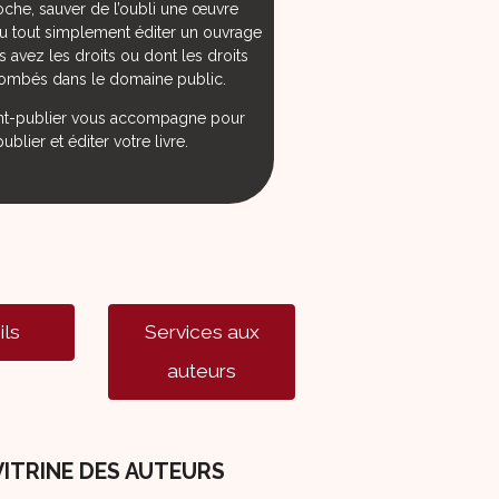
oche, sauver de l’oubli une œuvre
u tout simplement éditer un ouvrage
 avez les droits ou dont les droits
tombés dans le domaine public.
-publier vous accompagne pour
publier et éditer votre livre.
ils
Services aux
auteurs
VITRINE DES AUTEURS