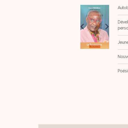
Autob
Déve
pers
Jeun
Nouv
Poési